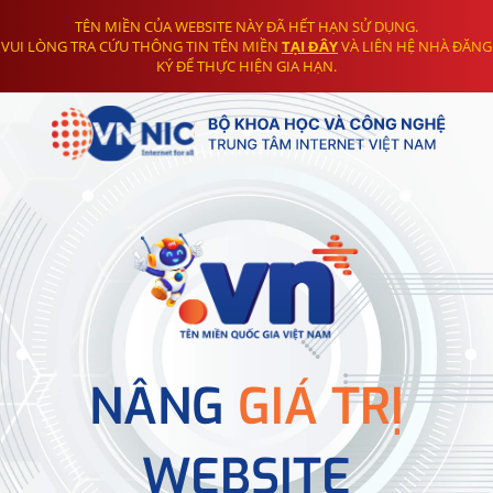
TÊN MIỀN CỦA WEBSITE NÀY ĐÃ HẾT HẠN SỬ DỤNG.
VUI LÒNG TRA CỨU THÔNG TIN TÊN MIỀN
TẠI ĐÂY
VÀ LIÊN HỆ NHÀ ĐĂNG
KÝ ĐỂ THỰC HIỆN GIA HẠN.
NÂNG
GIÁ TRỊ
WEBSITE