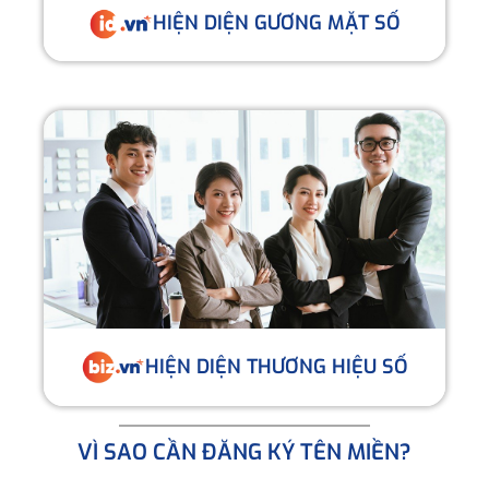
HIỆN DIỆN GƯƠNG MẶT SỐ
HIỆN DIỆN THƯƠNG HIỆU SỐ
VÌ SAO CẦN ĐĂNG KÝ TÊN MIỀN?