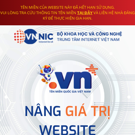
TÊN MIỀN CỦA WEBSITE NÀY ĐÃ HẾT HẠN SỬ DỤNG.
VUI LÒNG TRA CỨU THÔNG TIN TÊN MIỀN
TẠI ĐÂY
VÀ LIÊN HỆ NHÀ ĐĂNG
KÝ ĐỂ THỰC HIỆN GIA HẠN.
NÂNG
GIÁ TRỊ
WEBSITE