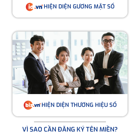
HIỆN DIỆN GƯƠNG MẶT SỐ
HIỆN DIỆN THƯƠNG HIỆU SỐ
VÌ SAO CẦN ĐĂNG KÝ TÊN MIỀN?