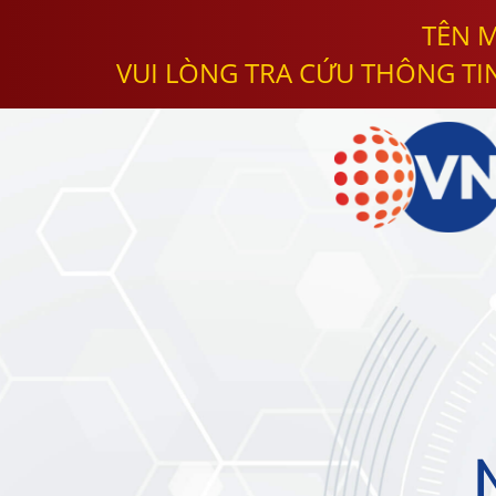
TÊN M
VUI LÒNG TRA CỨU THÔNG TI