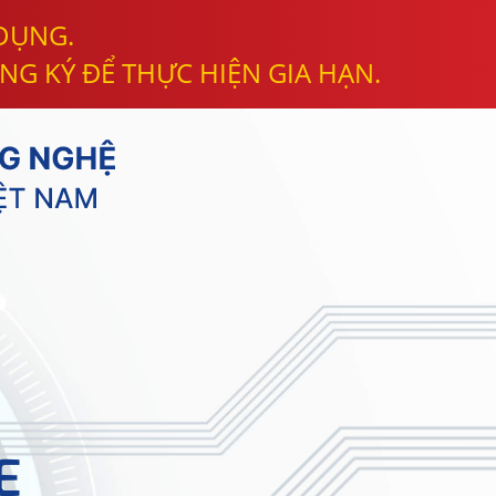
 DỤNG.
NG KÝ ĐỂ THỰC HIỆN GIA HẠN.
E