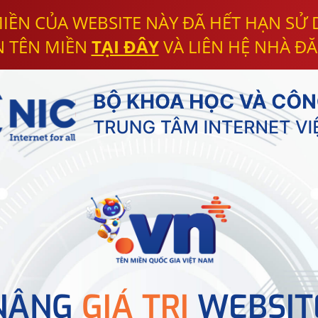
IỀN CỦA WEBSITE NÀY ĐÃ HẾT HẠN SỬ
N TÊN MIỀN
TẠI ĐÂY
VÀ LIÊN HỆ NHÀ ĐĂ
NÂNG
GIÁ TRỊ
WEBSIT