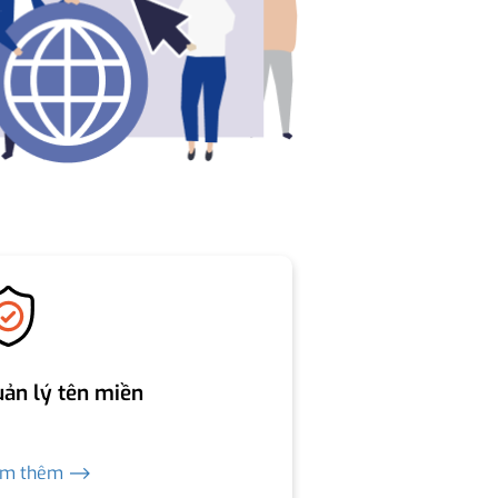
ản lý tên miền
em thêm ⟶