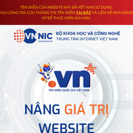
TÊN MIỀN CỦA WEBSITE NÀY ĐÃ HẾT HẠN SỬ DỤNG.
VUI LÒNG TRA CỨU THÔNG TIN TÊN MIỀN
TẠI ĐÂY
VÀ LIÊN HỆ NHÀ ĐĂNG
KÝ ĐỂ THỰC HIỆN GIA HẠN.
NÂNG
GIÁ TRỊ
WEBSITE