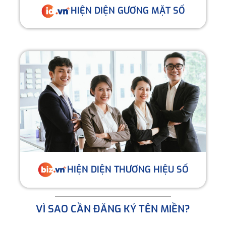
HIỆN DIỆN GƯƠNG MẶT SỐ
HIỆN DIỆN THƯƠNG HIỆU SỐ
VÌ SAO CẦN ĐĂNG KÝ TÊN MIỀN?