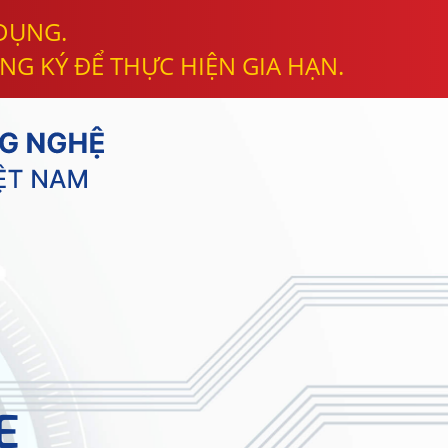
 DỤNG.
NG KÝ ĐỂ THỰC HIỆN GIA HẠN.
E