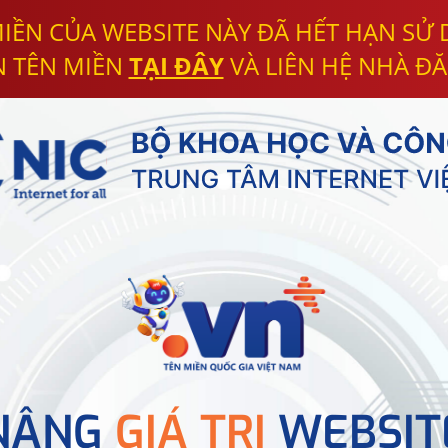
IỀN CỦA WEBSITE NÀY ĐÃ HẾT HẠN SỬ
N TÊN MIỀN
TẠI ĐÂY
VÀ LIÊN HỆ NHÀ ĐĂ
NÂNG
GIÁ TRỊ
WEBSIT