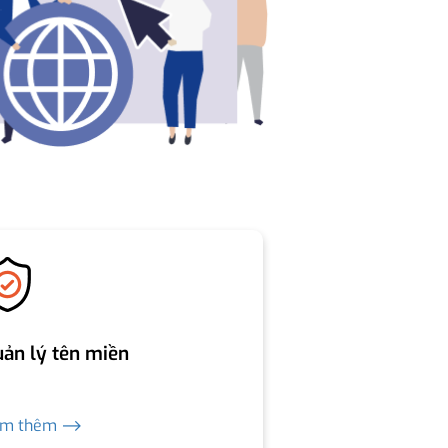
ản lý tên miền
em thêm ⟶