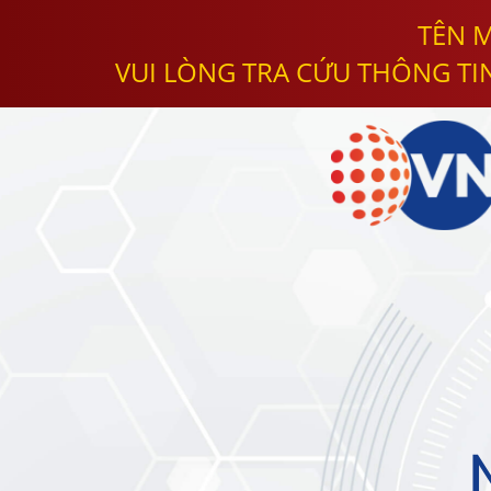
TÊN M
VUI LÒNG TRA CỨU THÔNG TI