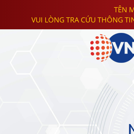
TÊN M
VUI LÒNG TRA CỨU THÔNG TI