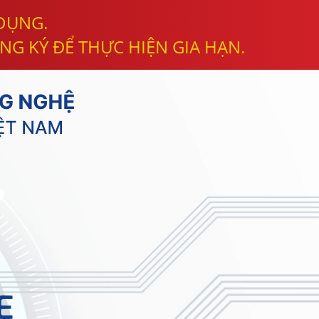
 DỤNG.
NG KÝ ĐỂ THỰC HIỆN GIA HẠN.
E