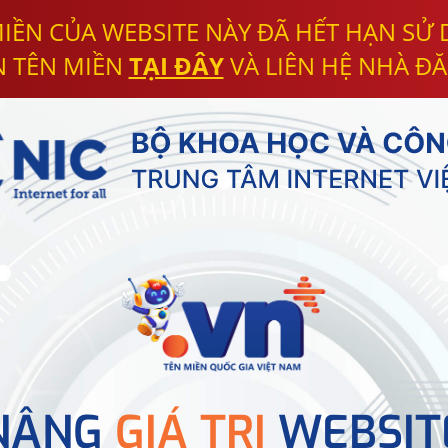
IỀN CỦA WEBSITE NÀY ĐÃ HẾT HẠN SỬ
N TÊN MIỀN
TẠI ĐÂY
VÀ LIÊN HỆ NHÀ ĐĂ
NÂNG
GIÁ TRỊ
WEBSIT