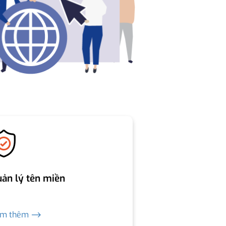
ản lý tên miền
em thêm ⟶