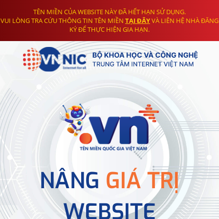
TÊN MIỀN CỦA WEBSITE NÀY ĐÃ HẾT HẠN SỬ DỤNG.
VUI LÒNG TRA CỨU THÔNG TIN TÊN MIỀN
TẠI ĐÂY
VÀ LIÊN HỆ NHÀ ĐĂNG
KÝ ĐỂ THỰC HIỆN GIA HẠN.
NÂNG
GIÁ TRỊ
WEBSITE