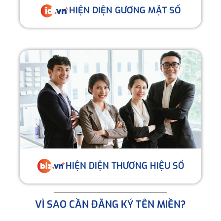
HIỆN DIỆN GƯƠNG MẶT SỐ
HIỆN DIỆN THƯƠNG HIỆU SỐ
VÌ SAO CẦN ĐĂNG KÝ TÊN MIỀN?