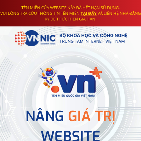
TÊN MIỀN CỦA WEBSITE NÀY ĐÃ HẾT HẠN SỬ DỤNG.
VUI LÒNG TRA CỨU THÔNG TIN TÊN MIỀN
TẠI ĐÂY
VÀ LIÊN HỆ NHÀ ĐĂNG
KÝ ĐỂ THỰC HIỆN GIA HẠN.
NÂNG
GIÁ TRỊ
WEBSITE