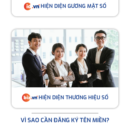
HIỆN DIỆN GƯƠNG MẶT SỐ
HIỆN DIỆN THƯƠNG HIỆU SỐ
VÌ SAO CẦN ĐĂNG KÝ TÊN MIỀN?