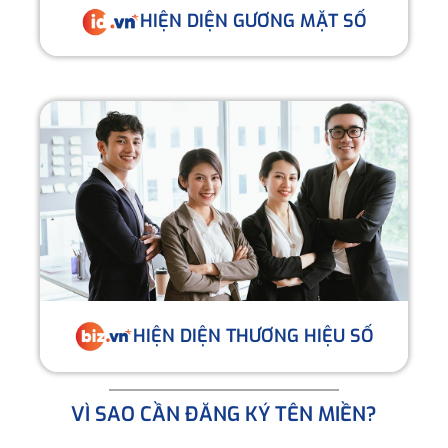
HIỆN DIỆN GƯƠNG MẶT SỐ
HIỆN DIỆN THƯƠNG HIỆU SỐ
VÌ SAO CẦN ĐĂNG KÝ TÊN MIỀN?