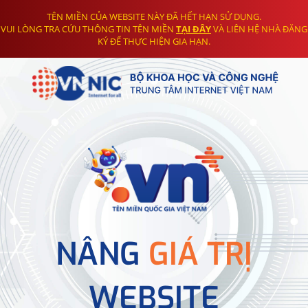
TÊN MIỀN CỦA WEBSITE NÀY ĐÃ HẾT HẠN SỬ DỤNG.
VUI LÒNG TRA CỨU THÔNG TIN TÊN MIỀN
TẠI ĐÂY
VÀ LIÊN HỆ NHÀ ĐĂNG
KÝ ĐỂ THỰC HIỆN GIA HẠN.
NÂNG
GIÁ TRỊ
WEBSITE