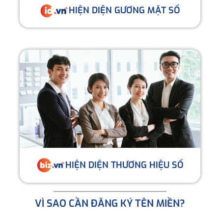
HIỆN DIỆN GƯƠNG MẶT SỐ
HIỆN DIỆN THƯƠNG HIỆU SỐ
VÌ SAO CẦN ĐĂNG KÝ TÊN MIỀN?