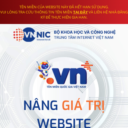
TÊN MIỀN CỦA WEBSITE NÀY ĐÃ HẾT HẠN SỬ DỤNG.
VUI LÒNG TRA CỨU THÔNG TIN TÊN MIỀN
TẠI ĐÂY
VÀ LIÊN HỆ NHÀ ĐĂNG
KÝ ĐỂ THỰC HIỆN GIA HẠN.
NÂNG
GIÁ TRỊ
WEBSITE