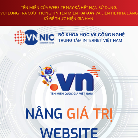
TÊN MIỀN CỦA WEBSITE NÀY ĐÃ HẾT HẠN SỬ DỤNG.
VUI LÒNG TRA CỨU THÔNG TIN TÊN MIỀN
TẠI ĐÂY
VÀ LIÊN HỆ NHÀ ĐĂNG
KÝ ĐỂ THỰC HIỆN GIA HẠN.
NÂNG
GIÁ TRỊ
WEBSITE