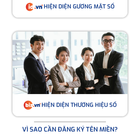
HIỆN DIỆN GƯƠNG MẶT SỐ
HIỆN DIỆN THƯƠNG HIỆU SỐ
VÌ SAO CẦN ĐĂNG KÝ TÊN MIỀN?