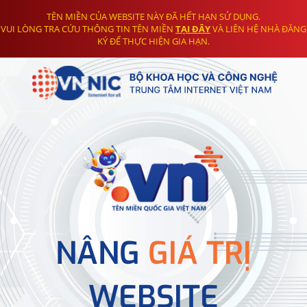
TÊN MIỀN CỦA WEBSITE NÀY ĐÃ HẾT HẠN SỬ DỤNG.
VUI LÒNG TRA CỨU THÔNG TIN TÊN MIỀN
TẠI ĐÂY
VÀ LIÊN HỆ NHÀ ĐĂNG
KÝ ĐỂ THỰC HIỆN GIA HẠN.
NÂNG
GIÁ TRỊ
WEBSITE