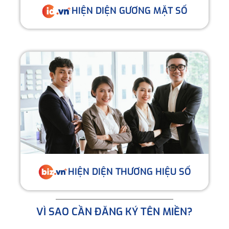
HIỆN DIỆN GƯƠNG MẶT SỐ
HIỆN DIỆN THƯƠNG HIỆU SỐ
VÌ SAO CẦN ĐĂNG KÝ TÊN MIỀN?