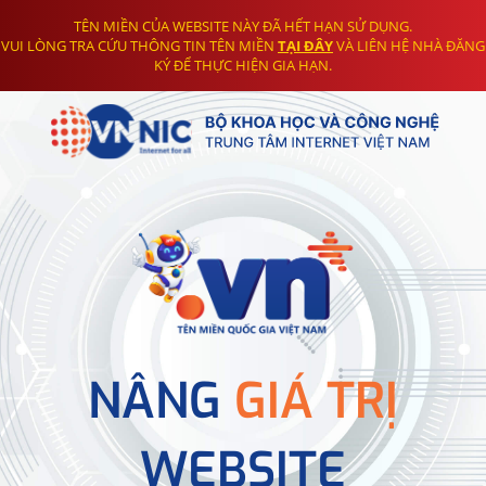
TÊN MIỀN CỦA WEBSITE NÀY ĐÃ HẾT HẠN SỬ DỤNG.
VUI LÒNG TRA CỨU THÔNG TIN TÊN MIỀN
TẠI ĐÂY
VÀ LIÊN HỆ NHÀ ĐĂNG
KÝ ĐỂ THỰC HIỆN GIA HẠN.
NÂNG
GIÁ TRỊ
WEBSITE