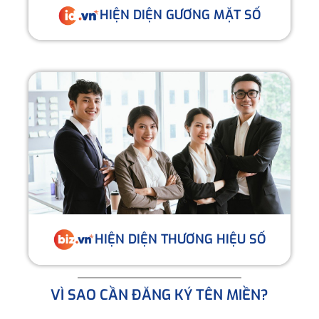
HIỆN DIỆN GƯƠNG MẶT SỐ
HIỆN DIỆN THƯƠNG HIỆU SỐ
VÌ SAO CẦN ĐĂNG KÝ TÊN MIỀN?